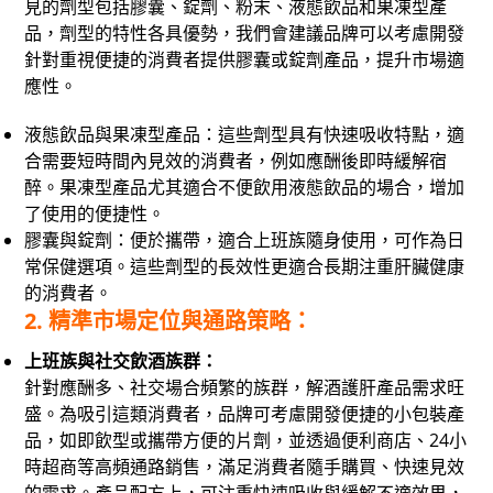
見的劑型包括膠囊、錠劑、粉末、液態飲品和果凍型產
品，劑型的特性各具優勢，我們會建議品牌可以考慮開發
針對重視便捷的消費者提供膠囊或錠劑產品，提升市場適
應性。
液態飲品與果凍型產品：這些劑型具有快速吸收特點，適
合需要短時間內見效的消費者，例如應酬後即時緩解宿
醉。果凍型產品尤其適合不便飲用液態飲品的場合，增加
了使用的便捷性。
膠囊與錠劑：便於攜帶，適合上班族隨身使用，可作為日
常保健選項。這些劑型的長效性更適合長期注重肝臟健康
的消費者。
2. 精準市場定位與通路策略：
上班族與社交飲酒族群：
針對應酬多、社交場合頻繁的族群，解酒護肝產品需求旺
盛。為吸引這類消費者，品牌可考慮開發便捷的小包裝產
品，如即飲型或攜帶方便的片劑，並透過便利商店、24小
時超商等高頻通路銷售，滿足消費者隨手購買、快速見效
的需求。產品配方上，可注重快速吸收與緩解不適效果，