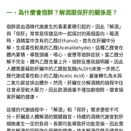
一、為什麼會宿醉？解酒跟保肝的關係是？
宿醉是由酒精代謝產生的毒素累積引起的，因此「解酒」
與「保肝」常常是保健品中一起探討的兩個面向。喝酒
時，酒精當中含有的乙醇(Ethanol)，首先在肝臟中分
解，生成毒性較高的乙醛(Acetaldehyde)。這種乙醛會在
體內累積，導致頭痛、噁心、疲憊等宿醉症狀。當乙醛分
解不完全，體內乙醛含量上升，宿醉反應就越明顯。因此
人體需要藉助肝臟中的乙醛脫氫酶(ALDH)來進一步將乙
醛代謝成毒性較小的乙酸(Acetic Acid)，最後轉化為水與
二氧化碳並排出體外。然而，肝臟在分解酒精的過程中往
往會承受較大壓力，因此飲酒過量不僅加劇宿醉，還會損
害肝臟的健康。
這樣的代謝過程中，「解酒」和「保肝」需求便密不可
分。肝臟是人體解酒的關鍵器官，持續的酒精代謝會對肝
細胞產生一定的負荷，長期可能導致肝功能受損，因此需
要在解酒的同時強化肝臟的健康。許多解酒保健品通常包