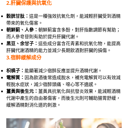
2.
肝臟保護與抗氧化
穀胱甘肽：
這是一種強效抗氧化劑，能減輕肝臟受到酒精
帶來的氧化傷害。
朝鮮薊、人參：
朝鮮薊富含多酚，對肝指數調節有幫助；
而人參皂苷則有助於提升肝臟代謝。
黑豆、余甘子：
這些成分富含花青素和抗氧化物，能提高
肝臟代謝酒精的能力並減少長期飲酒對肝臟的損傷。
3.
宿醉緩解成分
枳椇子：
能顯著減少宿醉反應並提升酒精代謝。
電解質：
因為飲酒後常造成脫水，補充電解質可以有效減
輕脫水症狀，減少宿醉頭痛、噁心等不適感。
薑黃與後生元：
薑黃具抗氧化與抗發炎效果，能減輕酒精
代謝中產生的自由基傷害，而後生元則可輔助腸胃舒緩，
緩解酒精對消化道的刺激。