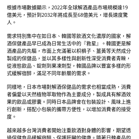
根據市場數據顯示，2022年全球解酒產品市場規模達19
億美元，預計到2032年將成長至68億美元，增長速度驚
人。
需求特別集中在如日本、韓國等飲酒文化濃厚的國家，解
酒保健產品早已成為日常生活中的『救星』。韓國更是解
酒產品的先驅，市面上充滿著以枳椇子、薑黃等天然成分
製成的保健品，並以其多樣性與創新性深受消費者青睞，
從液態飲品、錠劑到果凍劑型，韓國品牌以豐富多樣的形
式緩解宿醉，滿足不同年齡層的需求。
同樣地，日本市場對解酒保健品的需求也相當成熟，消費
者偏愛以天然植物萃取物作為主要成分，製成具有解酒效
果的飲品或膠囊。同時日本品牌會在包裝設計、風味上進
行創新，搭配小包裝的攜帶方便性，以增加消費者的接受
度。
越來越多台灣消費者開始注重飲酒對身體的影響，期望透
過保健食品緩解宿醉、保護肝臟的健康。隨著日韓產品的