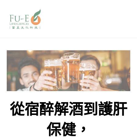
從宿醉解酒到護肝
保健，