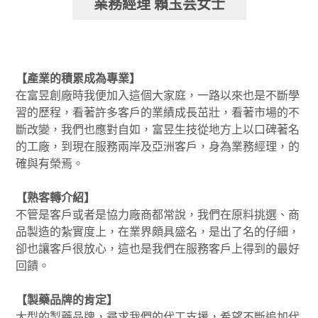
業務經理 賴玉芸女士
【產業的積累成為專業】
在富昱創廠時我便加入這個大家庭，一路以來也是不斷學
習的歷程，看著許多客戶的業績成長茁壯，看著市場的不
斷改變，我們也應對自如，富昱生技從地方上以口碑著名
的工廠，到現在服務兩岸及亞洲客戶，身為業務經理，的
確與有榮焉。
【熟客轉介紹】
不管是客戶或者是協力廠商都常說，我們在原料挑選、商
品製造的紮實度上，在業界頗具盛名，是出了名的仔細，
卻也讓客戶很放心，這也是我們在服務客戶上得到的最好
回饋。
【製藥品牌的肯定】
大型的製藥品牌，尋求我們的代工支援，希望不斷追加代