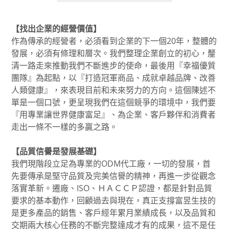
【找出企業的經營價值】
作為傳承的經營者，必須看到企業的下一個20年，整體的
發展，必須有條理和層次。我們整理企業創立的初心，釐
清一路走來推動我們不斷進步的使命，最後用『幸福優質
團隊』為起點，以『打造冠軍商品、成就卓越品牌、改善
人類健康』，來表現目前和未來努力的方向。這個陳述不
單是一個口號，更呈現我們在這個競爭的環境中，我們要
『用專業讓世界健康富足』、為企業、客戶夥伴和消費者
走出一條不一樣的多贏之路。
【品質信譽是發展基礎】
我們現階段立足為專業的ODM代工廠，一切的發展，首
先要傳承是堅守品質及完美信譽的精神，再進一步從觀念
落實革新。遷廠、ISO、ＨＡＣＣＰ認證，都是針對品質
要求的基本動作，回顧過去與現在，真正支撐富昱生技的
是更多產品的銷售、客戶經年累月業績成長，以及品質和
交期兩大核心任務的不斷完整達成才有的成果，這不是任