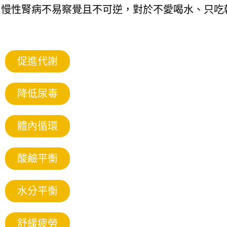
，慢性腎病不易察覺且不可逆，對於不愛喝水、只吃
促進代謝
降低尿毒
體內循環
酸鹼平衡
水分平衡
舒緩疲勞