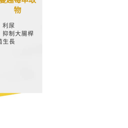
蔓越莓萃取
物
– 利尿
– 抑制大腸桿
菌生長