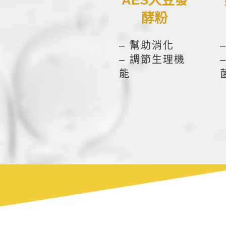
AES大豆發
酵粉
– 幫助消化
– 調節生理機
能