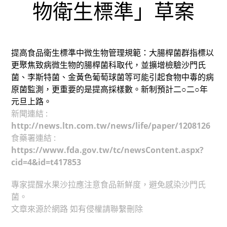
物衛生標準」草案
提高食品衛生標準中微生物管理規範：大腸桿菌群指標以
更聚焦致病微生物的腸桿菌科取代，並擴增檢驗沙門氏
菌、李斯特菌、金黃色葡萄球菌等可能引起食物中毒的病
原菌監測，更重要的是提高採樣數。新制預計二○二○年
元旦上路。
新聞連結 :
http://news.ltn.com.tw/news/life/paper/1208126
食藥署連結 :
https://www.fda.gov.tw/tc/newsContent.aspx?
cid=4&id=t417853
專家提醒水果沙拉應注意食品新鮮度，避免感染沙門氏
菌。
文章來源於網路 如有侵權請聯繫刪除