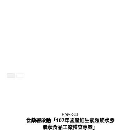
取得報價︱立即諮詢
Previous
食藥署啟動「107年國產維生素類錠狀膠
囊狀食品工廠稽查專案」