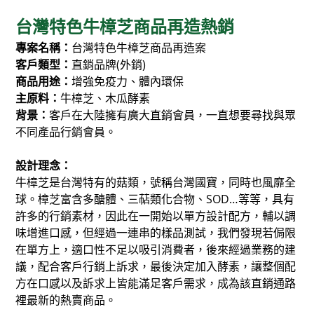
台灣特色牛樟芝商品再造熱銷
專案名稱：
台灣特色牛樟芝商品再造案
客戶類型：
直銷品牌(外銷)
商品用途：
增強免疫力、體內環保
主原料：
牛樟芝、木瓜酵素
背景：
客戶在大陸擁有廣大直銷會員，一直想要尋找與眾
不同產品行銷會員。
設計理念：
牛樟芝是台灣特有的菇類，號稱台灣國寶，同時也風靡全
球。樟芝富含多醣體、三萜類化合物、SOD…等等，具有
許多的行銷素材，因此在一開始以單方設計配方，輔以調
味增進口感，但經過一連串的樣品測試，我們發現若侷限
在單方上，適口性不足以吸引消費者，後來經過業務的建
議，配合客戶行銷上訴求，最後決定加入酵素，讓整個配
方在口感以及訴求上皆能滿足客戶需求，成為該直銷通路
裡最新的熱賣商品。